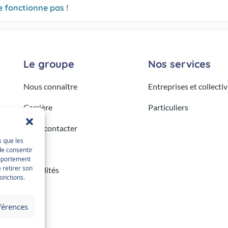
 fonctionne pas !
Le groupe
Nos services
Nous connaître
Entreprises et collectiv
Carrière
Particuliers
Nous contacter
s que les
FAQ
de consentir
omportement
 retirer son
Actualités
onctions.
éférences